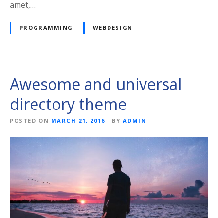
t
amet,…
i
v
PROGRAMMING
WEBDESIGN
e
p
r
e
Awesome and universal
s
e
directory theme
n
t
POSTED ON
MARCH 21, 2016
BY
ADMIN
a
t
i
o
n
s