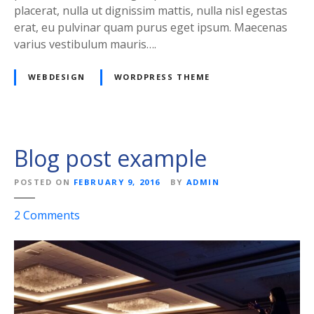
placerat, nulla ut dignissim mattis, nulla nisl egestas
erat, eu pulvinar quam purus eget ipsum. Maecenas
varius vestibulum mauris….
WEBDESIGN
WORDPRESS THEME
Blog post example
POSTED ON
FEBRUARY 9, 2016
BY
ADMIN
o
2
Comments
n
B
l
o
g