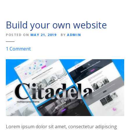
Build your own website
POSTED ON
MAY 21, 2019
BY
ADMIN
o
1
Comment
n
B
u
i
l
d
y
o
u
r
o
Lorem ipsum dolor sit amet, consectetur adipiscing