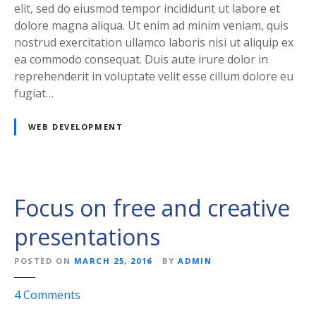
w
elit, sed do eiusmod tempor incididunt ut labore et
n
dolore magna aliqua. Ut enim ad minim veniam, quis
w
nostrud exercitation ullamco laboris nisi ut aliquip ex
e
ea commodo consequat. Duis aute irure dolor in
b
reprehenderit in voluptate velit esse cillum dolore eu
s
fugiat…
i
t
WEB DEVELOPMENT
e
Focus on free and creative
presentations
POSTED ON
MARCH 25, 2016
BY
ADMIN
o
4
Comments
n