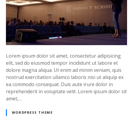
p
o
s
t
e
x
a
m
Lorem ipsum dolor sit amet, consectetur adipisicing
p
elit, sed do eiusmod tempor incididunt ut labore et
l
dolore magna aliqua. Ut enim ad minim veniam, quis
e
nostrud exercitation ullamco laboris nisi ut aliquip ex
ea commodo consequat. Duis aute irure dolor in
reprehenderit in voluptate velit. Lorem ipsum dolor sit
amet,…
WORDPRESS THEME