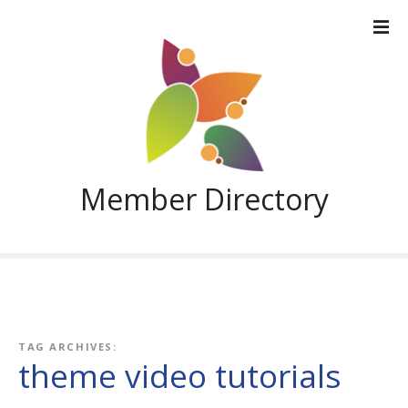
S
k
i
p
t
o
c
o
n
Member Directory
t
e
n
t
TAG ARCHIVES:
theme video tutorials